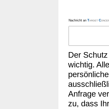
arget
once
Nachricht an
T
C
Der Schutz 
wichtig. Al
persönlich
ausschließli
Anfrage ver
zu, dass I