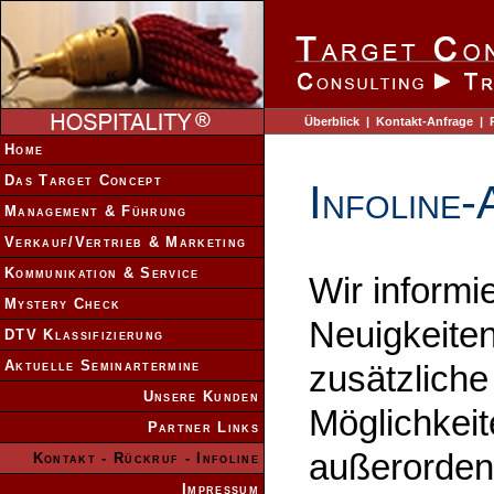
Überblick
|
Kontakt-Anfrage
|
Home
Das Target Concept
Infoline
Management & Führung
Verkauf/Vertrieb & Marketing
Kommunikation & Service
Wir informi
Mystery Check
Neuigkeite
DTV Klassifizierung
Aktuelle Seminartermine
zusätzlich
Unsere Kunden
Möglichkeit
Partner Links
außerorden
Kontakt - Rückruf - Infoline
Impressum