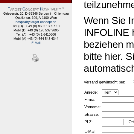
teilzunehme
®
T
C
H
ARGET
ONCEPT
OSPITALITY
Grieserstr. 20, D-83346 Bergen im Chiemgau
Wenn Sie I
Quellenstr. 199, A-1100 Wien
hospitality.target-concept.de
Tel. (D) + 49 (0) 8662 13997 10
INFOLINE h
Mobil (D) +49 (0) 170 537 9695
Tel. (A) +43 (0) 1 6410606
Mobil (A) +43 (0) 664 543 4344
beziehen mö
E-Mail
bitte hier. 
automatisc
Versand gewünscht per:
Anrede:
Firma:
Vorname:
Strasse:
PLZ:
Or
E-Mail: