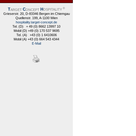
®
T
C
H
ARGET
ONCEPT
OSPITALITY
Grieserstr. 20, D-83346 Bergen im Chiemgau
Quellenstr. 199, A-1100 Wien
hospitality.target-concept.de
Tel. (D) + 49 (0) 8662 13997 10
Mobil (D) +49 (0) 170 537 9695
Tel. (A) +43 (0) 1 6410606
Mobil (A) +43 (0) 664 543 4344
E-Mail