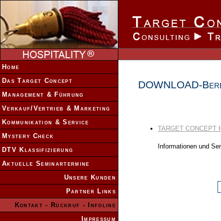
Home
Das Target Concept
DOWNLOAD-Bere
Management & Führung
Verkauf/Vertrieb & Marketing
Kommunikation & Service
TARGET CONCEPT HOS
Mystery Check
Informationen und S
DTV Klassifizierung
Aktuelle Seminartermine
Unsere Kunden
Partner Links
Kontakt - Rückruf - Infoline
Impressum