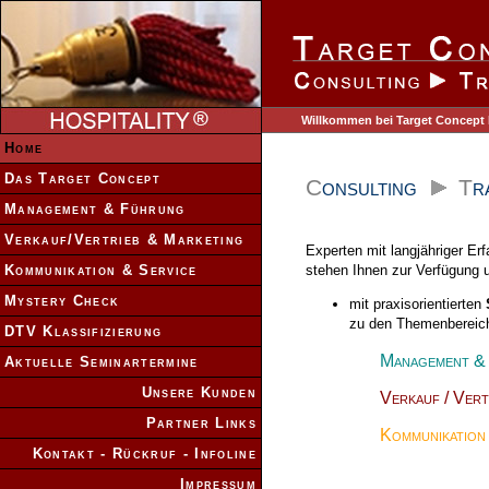
Willkommen bei Target Concept H
Home
Das Target Concept
C
onsulting
T
r
Management & Führung
Verkauf/Vertrieb & Marketing
Experten mit langjähriger Erf
Kommunikation & Service
stehen Ihnen zur Verfügung 
Mystery Check
mit praxisorientierten
zu den Themenbereic
DTV Klassifizierung
Management & 
Aktuelle Seminartermine
Unsere Kunden
Verkauf / Vertr
Partner Links
Kommunikation &
Kontakt - Rückruf - Infoline
Impressum