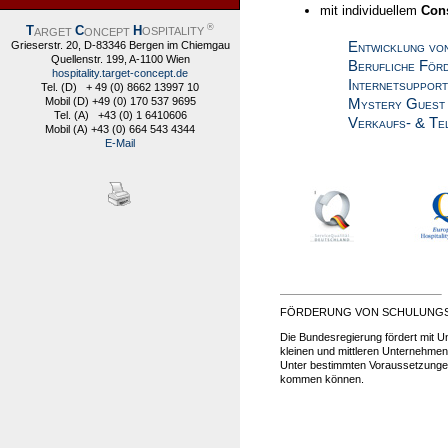
mit individuellem
Con
®
T
C
H
ARGET
ONCEPT
OSPITALITY
Grieserstr. 20, D-83346 Bergen im Chiemgau
Entwicklung von 
Quellenstr. 199, A-1100 Wien
Berufliche Förd
hospitality.target-concept.de
Internetsupport
Tel. (D) + 49 (0) 8662 13997 10
Mobil (D) +49 (0) 170 537 9695
Mystery Guest A
Tel. (A) +43 (0) 1 6410606
Verkaufs- & Tele
Mobil (A) +43 (0) 664 543 4344
E-Mail
FÖRDERUNG VON SCHULUNGS
Die Bundesregierung fördert mit 
kleinen und mittleren Unternehmen
Unter bestimmten Voraussetzungen 
kommen können.